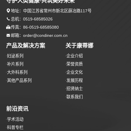
守护人类健康·共筑美好未来

地址：中国江苏省常州市新北区薛冶路117号

总机：0519-68585026

传真：86-0519-68585080

邮箱：order@condiner.com.cn
产品及解决方案
关于康蒂娜
妇泌系列
企业介绍
补片系列
荣誉资质
大外科系列
企业文化
其他产品系列
发展历程
招贤纳士
联系我们
前沿资讯
学术活动
科普专栏