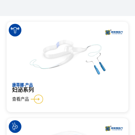
康蒂娜·产品
妇泌系列
查看产品