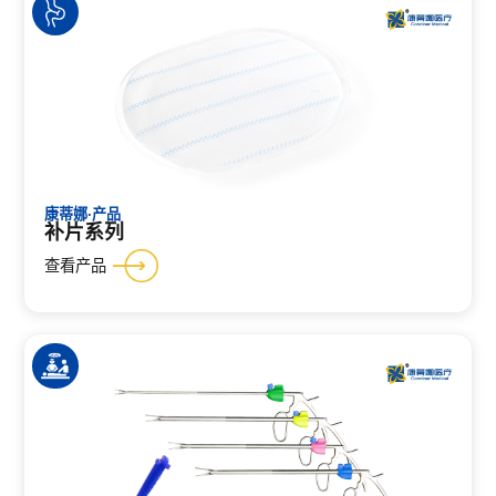
康蒂娜·产品
补片系列
查看产品