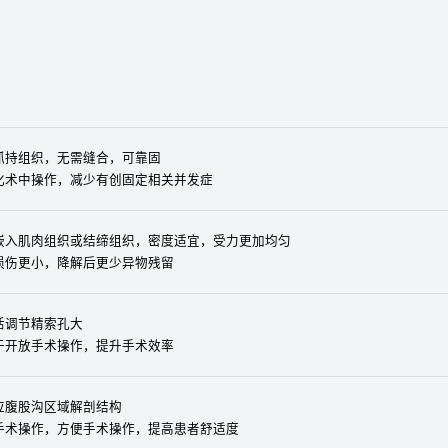
抓持组织，无需缝合，可靠固
化术中操作，减少有创固定相关并发症
嵌入肌肉组织或结缔组织，密度适宜，受力更加均匀
损伤更小，降解后更少异物残留
活调节精索孔大
于开放手术操作，提升手术效率
应腹股沟区域解剖结构
手术操作，方便手术操作，提高患者舒适度