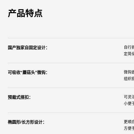
产品特点
国产独家自固定设计：
自行
定简
可吸收“蘑菇头”微钩：
微钩
组织
预裁式搭扣：
可灵
小便
椭圆形/长方形设计：
更顺
方便