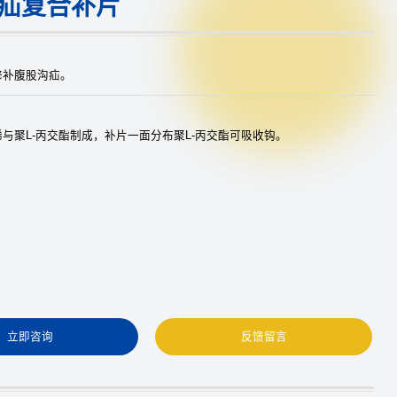
疝复合补片
修补腹股沟疝。
与聚L-丙交酯制成，补片一面分布聚L-丙交酯可吸收钩。
立即咨询
反馈留言