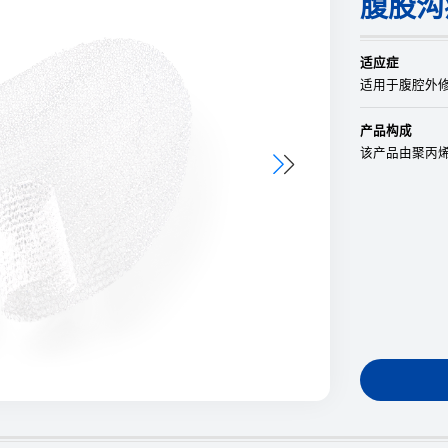
腹股沟
适应症
适用于腹腔外
产品构成
该产品由聚丙烯