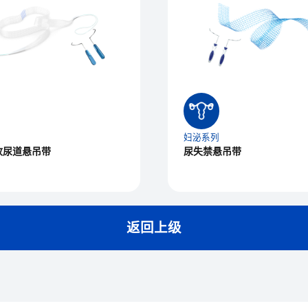
妇泌系列
收尿道悬吊带
尿失禁悬吊带
返回上级