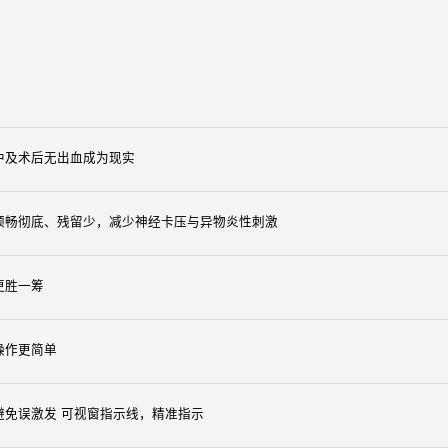
中及术后无出血成为现实
顺畅彻底、残留少，减少神经卡压与异物炎性刺激
更胜一筹
操作更简单
避免误激发 可视窗指示线，精准指示