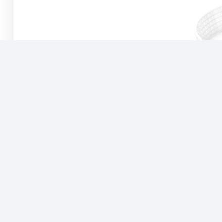
康蒂娜·产品