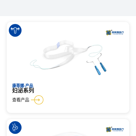
康蒂娜·产品
妇泌系列
查看产品