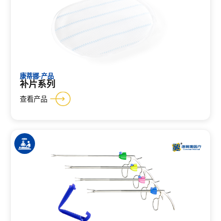
康蒂娜·产品
补片系列
查看产品