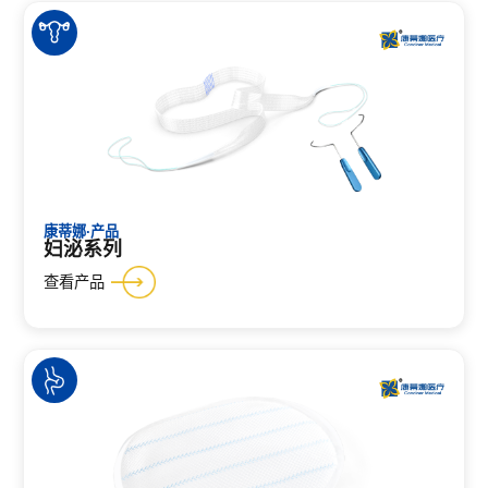
康蒂娜·产品
妇泌系列
查看产品