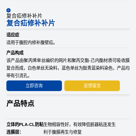
复合疝修补补片
复合疝修补补片
适应症
适用于腹腔内修补腹壁疝。
产品构成
该产品由聚丙烯单丝编织的网片和聚丙交酯-己内酯材质可吸收膜
复合而成，白色单丝无染料，蓝色单丝为酞青蓝染料染色，产品均
带有引流孔。
立即咨询
反馈留言
产品特点
立体的PLA-CL防粘
生物相容性好，有效降低脏器粘连发生
连膜层：
利于腹膜再生与修复